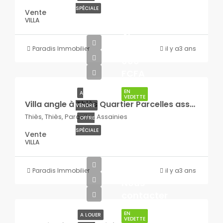
SPÉCIALE
Vente
VILLA
45
000
Paradis Immobilier
il y a3 ans
000
FCFA
EN
A
VEDETTE
Villa angle à Thiès Quartier Parcelles assainies
VENDRE
Thiès, Thiès, Parcelles Assainies
OFFRE
SPÉCIALE
Vente
VILLA
Paradis Immobilier
il y a3 ans
Nous
contacter
EN
A LOUER
VEDETTE