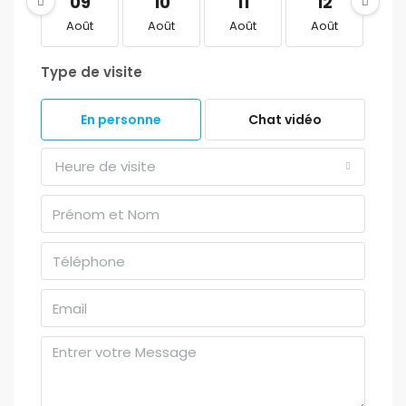
09
10
11
12
1
Août
Août
Août
Août
Ao
Type de visite
En personne
Chat vidéo
Heure de visite