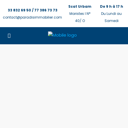
Scat Urbam
De 9 h à 17 h
33 832 69 50 / 77 386 73 73
Maristes I N°
Du Lundi au
contact@paradisimmobilier.com
40/ O
Samedi