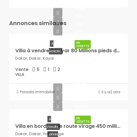
000
FCFA
/80
Annonces similaires
000
000
EN
A
VEDETTE
Villa à vendre à kayar 80 Millions pieds dans l’eau
VENDRE
Dakar, Dakar, Kayar
Vente
5
1
2
VILLA
450
000
Paradis Immobilier
il y a2 ans
000
FCFA
EN
A
VEDETTE
Villa en bordure de route virage 450 millions
VENDRE
Dakar, Dakar, Yoff virage
OFFRE