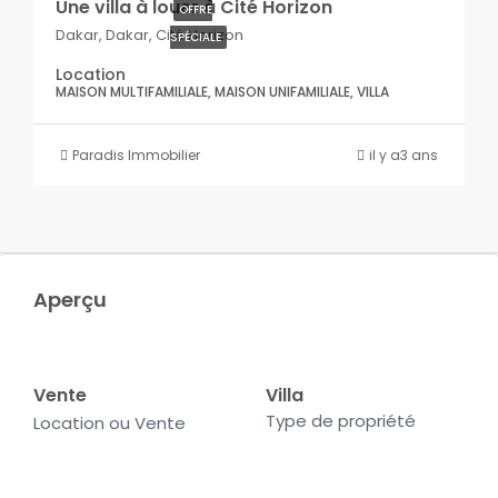
Une villa à louer à Cité Horizon
OFFRE
Dakar, Dakar, Cité Horizon
SPÉCIALE
Location
MAISON MULTIFAMILIALE, MAISON UNIFAMILIALE, VILLA
Paradis Immobilier
il y a3 ans
Aperçu
Vente
Villa
Type de propriété
Location ou Vente