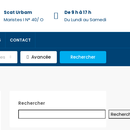
Scat Urbam
De 9 h à 17 h
Maristes I N° 40/ O
Du Lundi au Samedi
S
CONTACT
nes
Avancée
Rechercher
Rechercher
Recherc