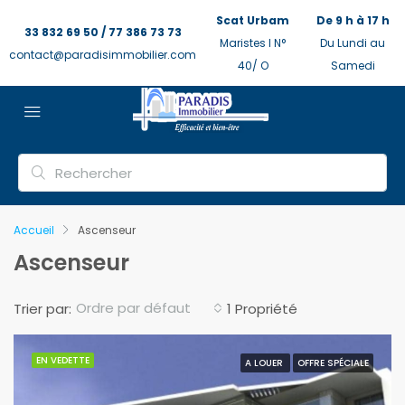
Scat Urbam
De 9 h à 17 h
33 832 69 50 / 77 386 73 73
Maristes I N°
Du Lundi au
contact@paradisimmobilier.com
40/ O
Samedi
Accueil
Ascenseur
Ascenseur
Ordre par défaut
Trier par:
1 Propriété
EN VEDETTE
A LOUER
OFFRE SPÉCIALE