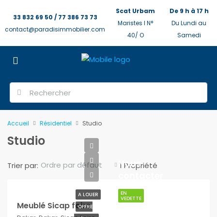
Scat Urbam
De 9 h à 17 h
33 832 69 50 / 77 386 73 73
Maristes I N°
Du Lundi au
contact@paradisimmobilier.com
40/ O
Samedi
Accueil
Résidentiel
Studio
Studio
Nous
Ordre par défaut
Trier par:
1 Propriété
contacter
EN
A LOUER
VEDETTE
Meublé Sicap foire
OFFRE